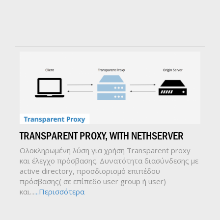
TRANSPARENT PROXY, WITH NETHSERVER
Ολοκληρωμένη λύση για χρήση Transparent proxy
και έλεγχο πρόσβασης. Δυνατότητα διασύνδεσης με
active directory, προσδιορισμό επιπέδου
πρόσβασης( σε επίπεδο user group ή user)
και...
...Περισσότερα