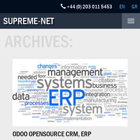
+44 (0) 203 011 5453
EN
GR
SUPREME-NET
Tog
nav
ARCHIVES:
ODOO OPENSOURCE CRM, ERP