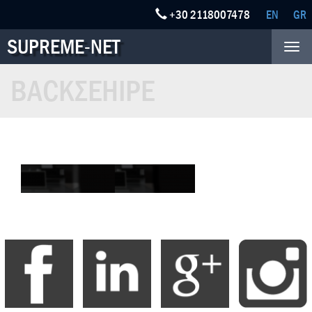
+30 2118007478
EN
GR
SUPREME-NET
Tog
nav
BACKΣΕΗΙΡΕ