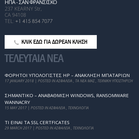
ΗΠΑ - ΣΑΝ ΦΡΑΝΣΙΣΚΟ
237 KEARNY Str,
CA 94108
TEL:
+1 415 854 7077
ΚΛΙΚ ΕΔΩ ΓΙΑ ΔΩΡΕΑΝ ΚΛΗΣΗ
ΤΕΛΕΥΤΑΙΑ ΝΕΑ
ΦΟΡΗΤΟΊ ΥΠΟΛΟΓΙΣΤΈΣ HP – ΑΝΆΚΛΗΣΗ ΜΠΑΤΑΡΙΏΝ
17 JANUARY 2018 | POSTED IN ΑΣΦΆΛΕΙΑ , ΤΑ ΝΈΑ ΜΑΣ , ΤΕΧΝΙΚΉ ΥΠΟΣΤΉΡΙΞΗ
ΣΗΜΑΝΤΙΚΟ – ΑΝΑΒΆΘΜΙΣΗ WINDOWS, RANSOMWARE
WANNACRY
15 MAY 2017 | POSTED IN ΑΣΦΆΛΕΙΑ , ΤΕΧΝΟΛΟΓΊΑ
ΤΙ ΕΊΝΑΙ ΤΑ SSL CERTFICATES
29 MARCH 2017 | POSTED IN ΑΣΦΆΛΕΙΑ , ΤΕΧΝΟΛΟΓΊΑ