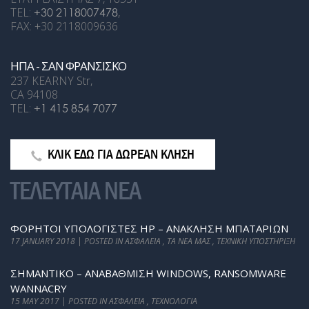
TEL:
+30 2118007478
,
FAX: +30 2118009636
ΗΠΑ - ΣΑΝ ΦΡΑΝΣΙΣΚΟ
237 KEARNY Str,
CA 94108
TEL:
+1 415 854 7077
ΚΛΙΚ ΕΔΩ ΓΙΑ ΔΩΡΕΑΝ ΚΛΗΣΗ
ΤΕΛΕΥΤΑΙΑ ΝΕΑ
ΦΟΡΗΤΟΊ ΥΠΟΛΟΓΙΣΤΈΣ HP – ΑΝΆΚΛΗΣΗ ΜΠΑΤΑΡΙΏΝ
17 JANUARY 2018 | POSTED IN ΑΣΦΆΛΕΙΑ , ΤΑ ΝΈΑ ΜΑΣ , ΤΕΧΝΙΚΉ ΥΠΟΣΤΉΡΙΞΗ
ΣΗΜΑΝΤΙΚΟ – ΑΝΑΒΆΘΜΙΣΗ WINDOWS, RANSOMWARE
WANNACRY
15 MAY 2017 | POSTED IN ΑΣΦΆΛΕΙΑ , ΤΕΧΝΟΛΟΓΊΑ