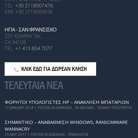
TEL:
+30 2118007478
,
FAX: +30 2118009636
ΗΠΑ - ΣΑΝ ΦΡΑΝΣΙΣΚΟ
237 KEARNY Str,
CA 94108
TEL:
+1 415 854 7077
ΚΛΙΚ ΕΔΩ ΓΙΑ ΔΩΡΕΑΝ ΚΛΗΣΗ
ΤΕΛΕΥΤΑΙΑ ΝΕΑ
ΦΟΡΗΤΟΊ ΥΠΟΛΟΓΙΣΤΈΣ HP – ΑΝΆΚΛΗΣΗ ΜΠΑΤΑΡΙΏΝ
17 JANUARY 2018 | POSTED IN ΑΣΦΆΛΕΙΑ , ΤΑ ΝΈΑ ΜΑΣ , ΤΕΧΝΙΚΉ ΥΠΟΣΤΉΡΙΞΗ
ΣΗΜΑΝΤΙΚΟ – ΑΝΑΒΆΘΜΙΣΗ WINDOWS, RANSOMWARE
WANNACRY
15 MAY 2017 | POSTED IN ΑΣΦΆΛΕΙΑ , ΤΕΧΝΟΛΟΓΊΑ